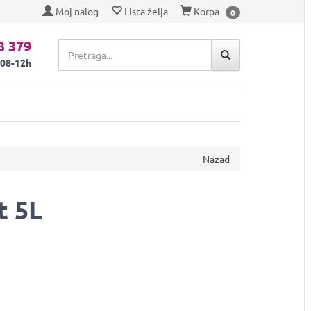
Moj nalog
Lista želja
Korpa
0
3 379
 08-12h
Nazad
t 5L