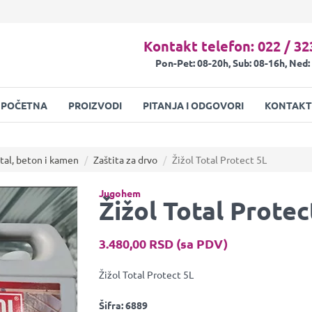
Kontakt telefon: 022 / 32
Pon-Pet: 08-20h, Sub: 08-16h, Ned:
POČETNA
PROIZVODI
PITANJA I ODGOVORI
KONTAKT
tal, beton i kamen
Zaštita za drvo
Žižol Total Protect 5L
Jugohem
Žižol Total Protec
3.480,00 RSD (sa PDV)
Žižol Total Protect 5L
Šifra:
6889