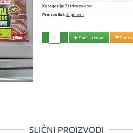
Kategorija:
Zaštita za drvo
Proizvođač:
Jugohem
-
+
Dodaj u korpu
Poruči
SLIČNI PROIZVODI