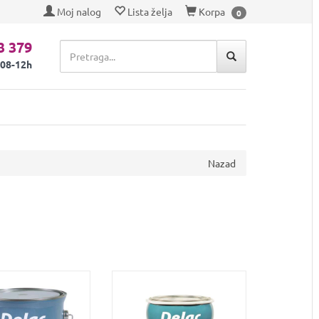
Moj nalog
Lista želja
Korpa
0
3 379
 08-12h
Nazad