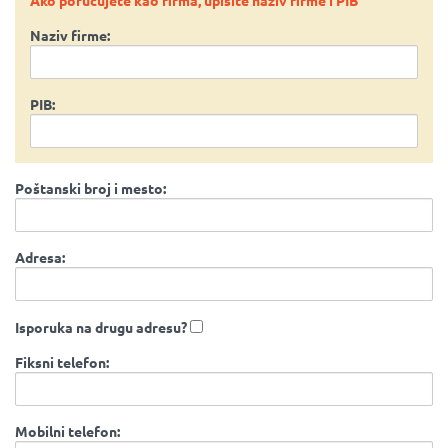
Ako poručujete kao firma, upišite naziv firme i PIB
Naziv firme:
PIB:
Poštanski broj i mesto:
Adresa:
Isporuka na drugu adresu?
Fiksni telefon:
Mobilni telefon: