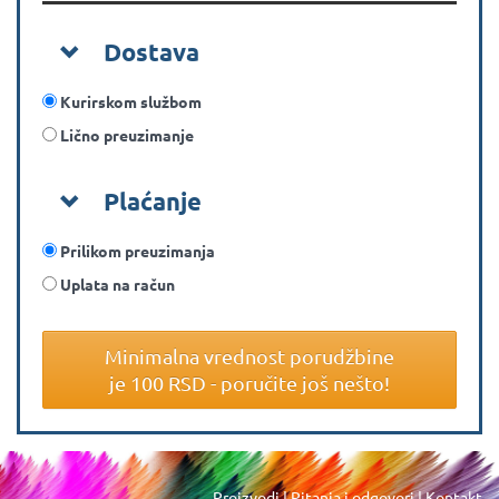
Dostava
Kurirskom službom
Lično preuzimanje
Plaćanje
Prilikom preuzimanja
Uplata na račun
Minimalna vrednost porudžbine
je 100 RSD - poručite još nešto!
Proizvodi
|
Pitanja i odgovori
|
Kontakt