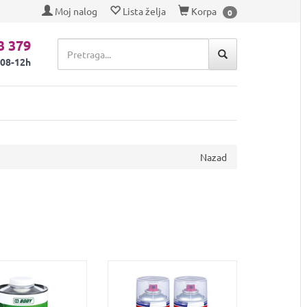
Moj nalog
Lista želja
Korpa
0
3 379
 08-12h
Nazad