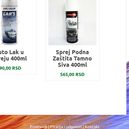
uto Lak u
Sprej Podna
reju 400ml
Zaštita Tamno
Siva 400ml
90,00 RSD
565,00 RSD
Proizvodi
|
Pitanja i odgovori
|
Kontakt