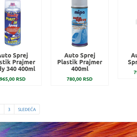
Auto Sprej
Auto Sprej
A
stik Prajmer
Plastik Prajmer
Sp
y 340 400ml
400ml
7
965,00 RSD
780,00 RSD
2
3
SLEDEĆA