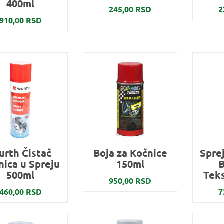
400ml
245,00 RSD
2
910,00 RSD
rth Čistač
Boja za Kočnice
Sprej
nica u Spreju
150ml
B
500ml
Tek
950,00 RSD
460,00 RSD
7