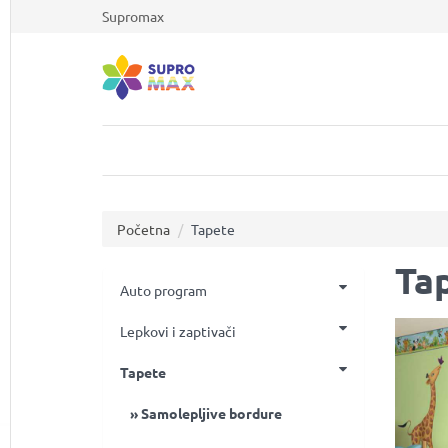
Supromax
Početna
Tapete
Ta
Auto program
Lepkovi i zaptivači
Tapete
Samolepljive bordure