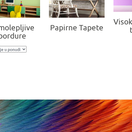
Visok
molepljive
Papirne Tapete
bordure