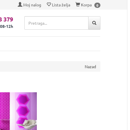
Moj nalog
Lista želja
Korpa
0
3 379
 08-12h
Nazad