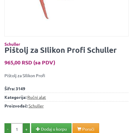
Schuller
Pištolj za SIlikon Profi Schuller
965,00 RSD (sa PDV)
Pištolj za SIlikon Profi
Šifra:
3149
Kategorija:
Ručni alat
Proizvođač:
Schuller
-
+
Dodaj u korpu
Poruči