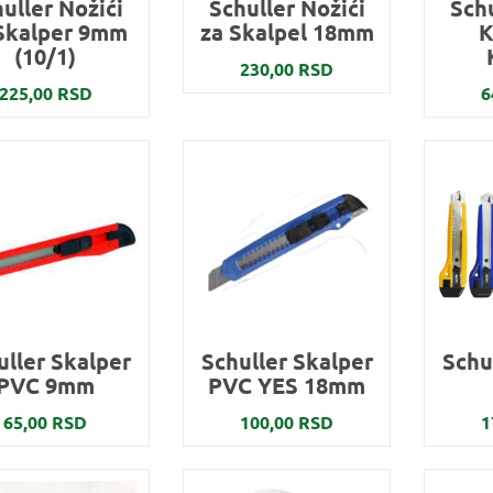
uller Nožići
Schuller Nožići
Schu
Skalper 9mm
za Skalpel 18mm
K
(10/1)
230,00 RSD
225,00 RSD
6
uller Skalper
Schuller Skalper
Schu
PVC 9mm
PVC YES 18mm
65,00 RSD
100,00 RSD
1