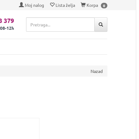
Moj nalog
Lista želja
Korpa
0
3 379
 08-12h
Nazad