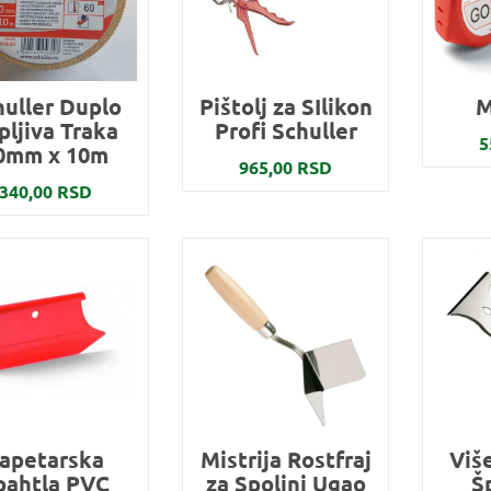
huller Duplo
Pištolj za SIlikon
M
pljiva Traka
Profi Schuller
5
0mm x 10m
965,00 RSD
340,00 RSD
apetarska
Mistrija Rostfraj
Viš
pahtla PVC
za Spoljni Ugao
Š