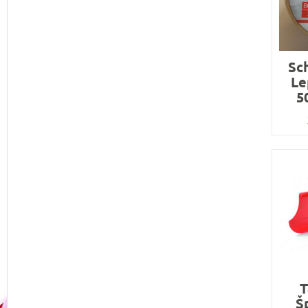
Sc
Le
5
T
Š