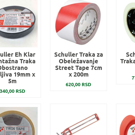
uller Eh Klar
Schuller Traka za
Sc
tažna Traka
Obeležavanje
Trak
Obostrano
Street Tape 7cm
ljiva 19mm x
x 200m
7
5m
620,00 RSD
340,00 RSD