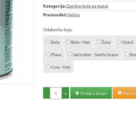
Kategorija:
Završne boje za metal
Proizvođač:
Helios
Odaberite boju
Bela
Bela - Mat
Žuta
Oranž
Plava
Satinober - Svetlo braon
Br
Crna - Mat
-
+
Dodaj u korpu
Poruči