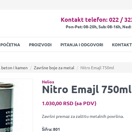
Kontakt telefon: 022 / 32
Pon-Pet: 08-20h, Sub: 08-16h, Ned:
POČETNA
PROIZVODI
PITANJA I ODGOVORI
KONTAKT
, beton i kamen
Završne boje za metal
Nitro Emajl 750ml
Helios
Nitro Emajl 750ml
1.030,00 RSD (sa PDV)
Završni premaz za zaštitu metalnih površina.
Šifra:
801