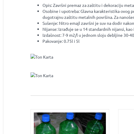
Opis: Završni premaz za zaštitu i dekoraciju met
Osobine i upotreba: Glavna karakteristika ovog 
dugotrajnu zaštitu metalnih površina. Za nanošen
Sušenje: Nitro emajl završni je suv na dodir nak
Nijanse: Izrađuje se u 14 standardnih nijansi, kao 
Izdašnost: 7-9 m2/l u jednom sloju debljine 30-4
Pakovanje: 0.75l i 5l