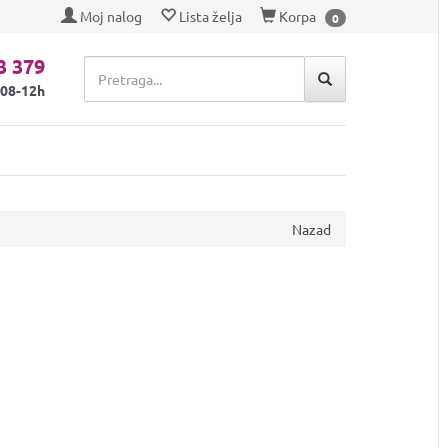
Moj nalog
Lista želja
Korpa
0
3 379
 08-12h
Nazad