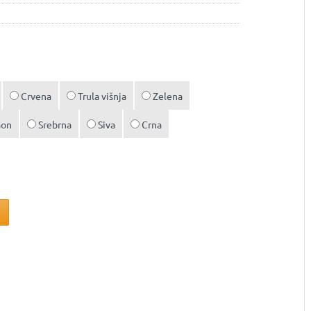
Crvena
Trula višnja
Zelena
aon
Srebrna
Siva
Crna