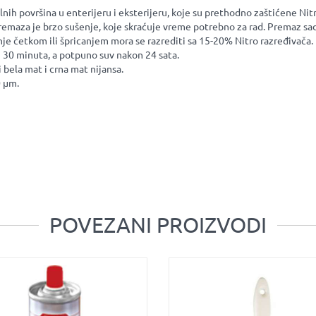
alnih površina u enterijeru i eksterijeru, koje su prethodno zaštićene N
premaza je brzo sušenje, koje skraćuje vreme potrebno za rad. Premaz s
je četkom ili špricanjem mora se razrediti sa 15-20% Nitro razređivača.
on 30 minuta, a potpuno suv nakon 24 sata.
i bela mat i crna mat nijansa.
0 µm.
POVEZANI PROIZVODI