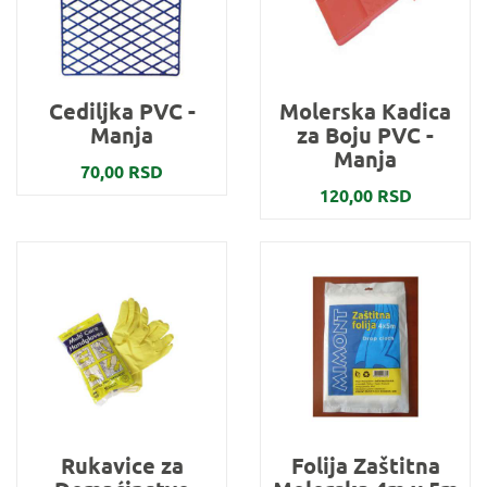
Cediljka PVC -
Molerska Kadica
Manja
za Boju PVC -
Manja
70,00 RSD
120,00 RSD
Rukavice za
Folija Zaštitna