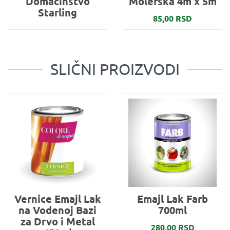
Domaćinstvo
Molerska 4m x 5m
Starling
85,00 RSD
SLIČNI PROIZVODI
Vernice Emajl Lak
Emajl Lak Farb
na Vodenoj Bazi
700ml
za Drvo i Metal
280,00 RSD