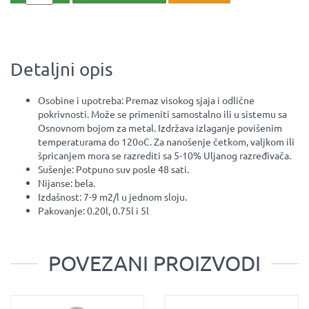
Detaljni opis
Osobine i upotreba: Premaz visokog sjaja i odlične
pokrivnosti. Može se primeniti samostalno ili u sistemu sa
Osnovnom bojom za metal. Izdržava izlaganje povišenim
temperaturama do 120oC. Za nanošenje četkom, valjkom ili
špricanjem mora se razrediti sa 5-10% Uljanog razređivača.
Sušenje: Potpuno suv posle 48 sati.
Nijanse: bela.
Izdašnost: 7-9 m2/l u jednom sloju.
Pakovanje: 0.20l, 0.75l i 5l
POVEZANI PROIZVODI