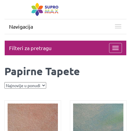
Navigacija
Filteri za pretragu
Toggle
navigati
Papirne Tapete