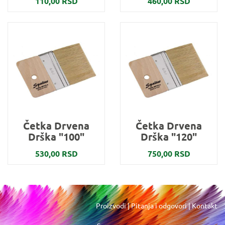
110,00 RSD
460,00 RSD
Četka Drvena
Četka Drvena
Drška "100"
Drška "120"
530,00 RSD
750,00 RSD
Proizvodi
|
Pitanja i odgovori
|
Kontakt