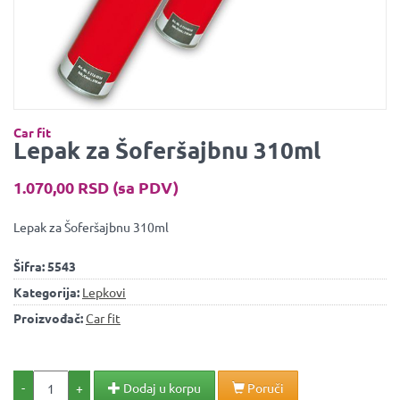
Car fit
Lepak za Šoferšajbnu 310ml
1.070,00 RSD (sa PDV)
Lepak za Šoferšajbnu 310ml
Šifra:
5543
Kategorija:
Lepkovi
Proizvođač:
Car fit
-
+
Dodaj u korpu
Poruči