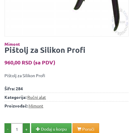
Mimont
Pištolj za Silikon Profi
960,00 RSD (sa PDV)
Pištolj za Silikon Profi
Šifra:
284
Kategorija:
Ručni alat
Proizvođač:
Mimont
-
+
Dodaj u korpu
Poruči