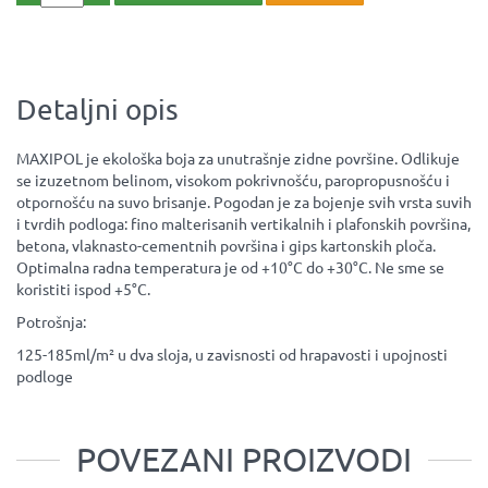
Detaljni opis
MAXIPOL je ekološka boja za unutrašnje zidne površine. Odlikuje
se izuzetnom belinom, visokom pokrivnošću, paropropusnošću i
otpornošću na suvo brisanje. Pogodan je za bojenje svih vrsta suvih
i tvrdih podloga: fino malterisanih vertikalnih i plafonskih površina,
betona, vlaknasto-cementnih površina i gips kartonskih ploča.
Optimalna radna temperatura je od +10°C do +30°C. Ne sme se
koristiti ispod +5°C.
Potrošnja:
125-185ml/m² u dva sloja, u zavisnosti od hrapavosti i upojnosti
podloge
POVEZANI PROIZVODI