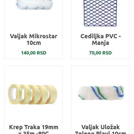
Valjak Mikrostar
Cediljka PVC -
10cm
Manja
140,00 RSD
70,00 RSD
Krep Traka 19mm
Valjak Uložak
x 35m -80C
Zeleno Plavi 10cm