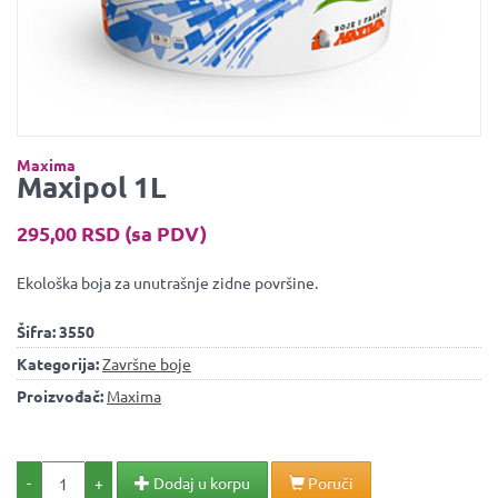
Maxima
Maxipol 1L
295,00 RSD (sa PDV)
Ekološka boja za unutrašnje zidne površine.
Šifra:
3550
Kategorija:
Završne boje
Proizvođač:
Maxima
-
+
Dodaj u korpu
Poruči