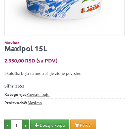
Maxima
Maxipol 15L
2.350,00 RSD (sa PDV)
Ekološka boja za unutrašnje zidne površine.
Šifra:
3553
Kategorija:
Završne boje
Proizvođač:
Maxima
-
+
Dodaj u korpu
Poruči