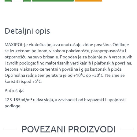
Detaljni opis
MAXIPOL je ekološka boja za unutrašnje zidne površine. Odlikuje
se izuzetnom belinom, visokom pokrivnošću, paropropusnošću i
otpornošću na suvo brisanje. Pogodan je za bojenje svih vrsta suvih
i tvrdih podloga: fino malterisanih vertikalnih i plafonskih površina,
betona, vlaknasto-cementnih površina i gips kartonskih ploča.
Optimalna radna temperatura je od +10°C do +30°C. Ne sme se
koristiti ispod +5°C.
Potrošnja:
125-185ml/m² u dva sloja, u zavisnosti od hrapavosti i upojnosti
podloge
POVEZANI PROIZVODI