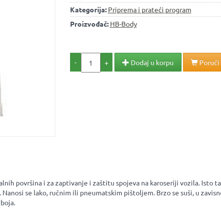
Kategorija:
Priprema i prateći program
Proizvođač:
HB-Body
-
+
Dodaj u korpu
Poruči
nih površina i za zaptivanje i zaštitu spojeva na karoseriji vozila. Isto
 Nanosi se lako, ručnim ili pneumatskim pištoljem. Brzo se suši, u zavisn
boja.