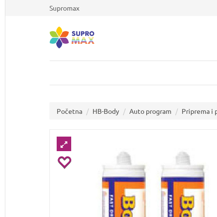
Supromax
Početna
HB-Body
Auto program
Priprema i 