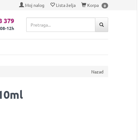
Moj nalog
Lista želja
Korpa
0
3 379
 08-12h
Nazad
310ml