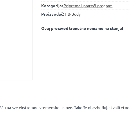
Kategorija:
Priprema i prateći program
Proizvođač:
HB-Body
Ovaj proizvod trenutno nemamo na stanju!
šću na sve ekstremne vremenske uslove. Takođe obezbeđuje kvalitetno 