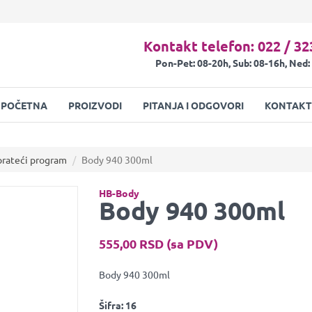
Kontakt telefon: 022 / 32
Pon-Pet: 08-20h, Sub: 08-16h, Ned:
POČETNA
PROIZVODI
PITANJA I ODGOVORI
KONTAKT
prateći program
Body 940 300ml
HB-Body
Body 940 300ml
555,00 RSD (sa PDV)
Body 940 300ml
Šifra:
16