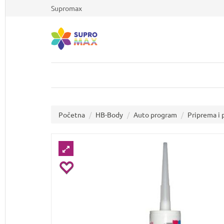
Supromax
Početna
HB-Body
Auto program
Priprema i 