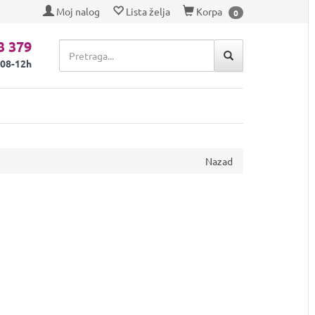
Moj nalog
Lista želja
Korpa
0
3 379
 08-12h
Nazad