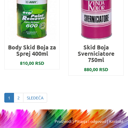
Body Skid Boja za
Skid Boja
Sprej 400ml
Sverniciatore
750ml
810,00 RSD
880,00 RSD
1
2
SLEDEĆA
Proizvodi
|
Pitanja i odgovori
|
Kontakt