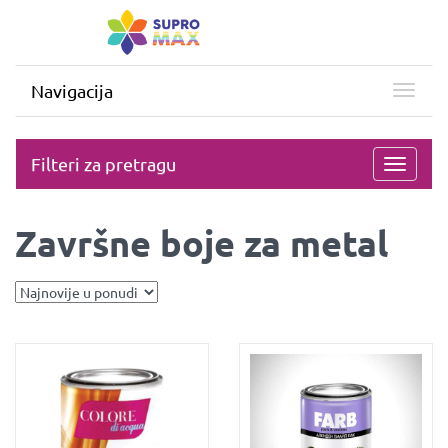
Navigacija
Filteri za pretragu
Toggle
navigati
Završne boje za metal